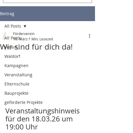
Beitrag
All Posts
Förderverein
All Posts
10. März
1 Min. Lesezeit
Wir sind für dich da!
Verein
Waldorf
Kampagnen
Veranstaltung
Elternschule
Bauprojekte
geförderte Projekte
Veranstaltungshinweis 
für den 18.03.26 um 
19:00 Uhr