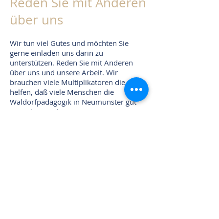
Reden Sie mit A
nderen
über uns
Wir tun viel Gutes und möchten Sie
gerne einladen uns darin zu
unterstützen. Reden Sie mit Anderen
über uns und unsere Arbeit. Wir
brauchen viele Multiplikatoren die
helfen, daß viele Menschen die
Waldorfpädagogik in Neumünster gut
verstehen und mit Begeisterung
unterstützen.
Gerne können Sie von uns Postkarten
und weiteres Informationsmaterial zum
Verteilen an Verwandte und Freunde
erhalten.
Ermutigen Sie gerne Menschen in Ihrem
Umfeld uns zu unterstützen. Die Kinder
und Jugendlichen
,
aber auch die Eltern
die wir unterstützen, brauchen Sie und