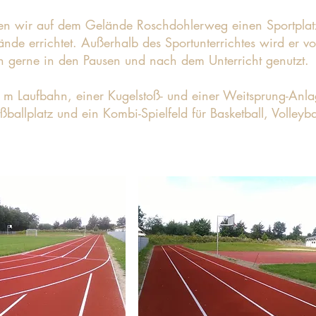
 wir auf dem Gelände Roschdohlerweg einen Sportplatz
nde errichtet. Außerhalb des Sportunterrichtes wird er v
h gerne in den Pausen und nach dem Unterricht genutzt.
m Laufbahn, einer Kugelstoß- und einer Weitsprung-Anla
ßballplatz und ein Kombi-Spielfeld für Basketball, Volleyba