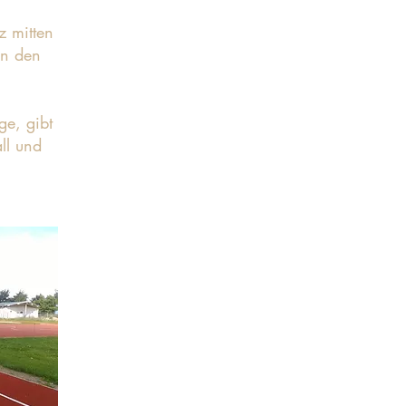
 mitten
on den
ge, gibt
ll und