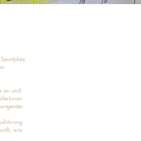
Sportplatz
em
de an und
ülerInnen
ortgeräte.
usführung
rüft, wie