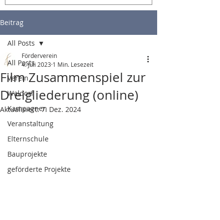
Beitrag
All Posts
Förderverein
All Posts
4. Juli 2023
1 Min. Lesezeit
Film Zusammenspiel zur
Verein
Dreigliederung (online)
Waldorf
Kampagnen
Aktualisiert:
7. Dez. 2024
Veranstaltung
Elternschule
Bauprojekte
geförderte Projekte