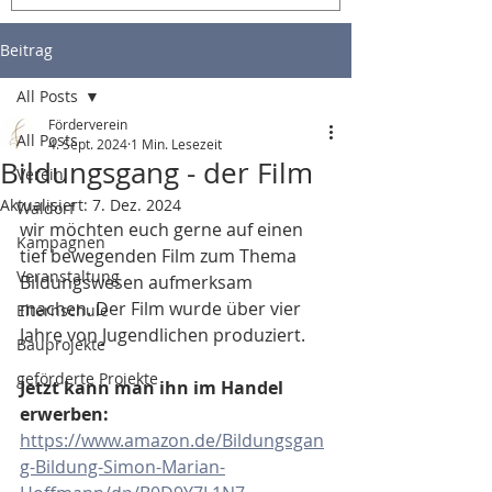
Beitrag
All Posts
Förderverein
All Posts
4. Sept. 2024
1 Min. Lesezeit
Bildungsgang - der Film
Verein
Aktualisiert:
7. Dez. 2024
Waldorf
wir möchten euch gerne auf einen 
Kampagnen
tief bewegenden Film zum Thema 
Veranstaltung
Bildungswesen aufmerksam 
machen. Der Film wurde über vier 
Elternschule
Jahre von Jugendlichen produziert.
Bauprojekte
geförderte Projekte
Jetzt kann man ihn im Handel 
erwerben: 
https://www.amazon.de/Bildungsgan
g-Bildung-Simon-Marian-