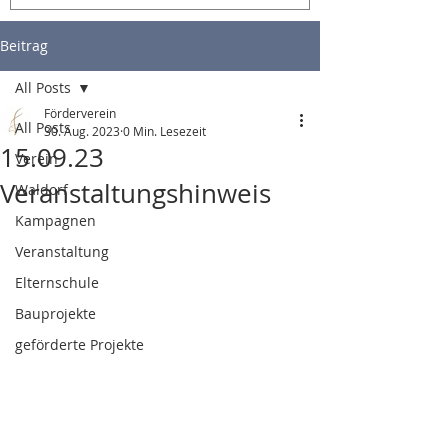
Beitrag
All Posts
Förderverein
All Posts
30. Aug. 2023
0 Min. Lesezeit
15.09.23
Verein
Veranstaltungshinweis
Waldorf
Kampagnen
Veranstaltung
Elternschule
Bauprojekte
geförderte Projekte