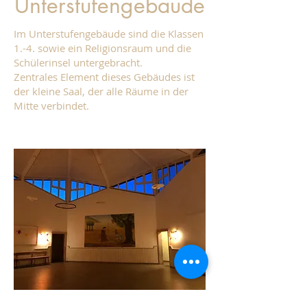
Unterstufengebäude
Im Unterstufengebäude sind die Klassen
1.-4. sowie ein Religionsraum und die
Schülerinsel untergebracht.
Zentrales Element dieses Gebäudes ist
der kleine Saal, der alle Räume in der
Mitte verbindet.