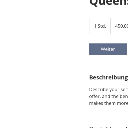
Queen
450.000
US-
1 Std.
1
450.0
Dollar
S
t
d
Weiter
Beschreibung
Describe your serv
offer, and the ben
makes them more l