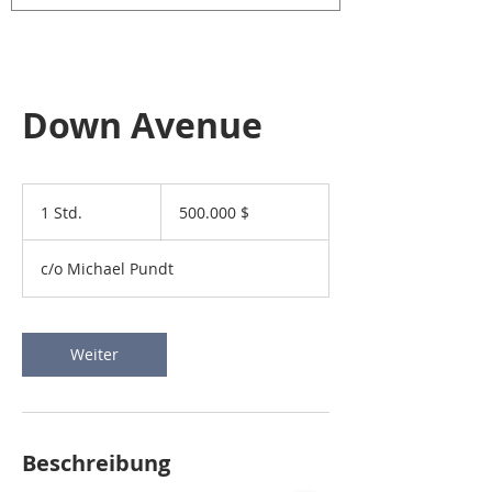
Down Avenue
500.000
US-
1 Std.
1
500.000 $
Dollar
S
t
c/o Michael Pundt
d
Weiter
Beschreibung