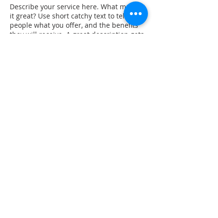
Describe your service here. What makes
it great? Use short catchy text to tell
people what you offer, and the benefits
they will receive. A great description gets
readers in the mood, and makes them
more likely to go ahead and book.
Kontaktangaben
Christianstraße 6, 24534 Neumünster, SH,
Deutschland
© 2023 Verein zur Förderung der
Waldorf
pädagogik Neumünster e.
V.
KONTAKT
|
IMPRESSUM
|
DATENSCHUTZ