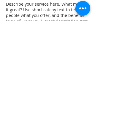
Describe your service here. What makes
it great? Use short catchy text to tell
people what you offer, and the benefits
they will receive. A great description gets
readers in the mood, and makes them
more likely to go ahead and book.
Kontaktangaben
Christianstraße 6, 24534 Neumünster, SH,
Deutschland
© 2023 Verein zur Förderung der
Waldorf
pädagogik Neumünster e.
V.
KONTAKT
|
IMPRESSUM
|
DATENSCHUTZ