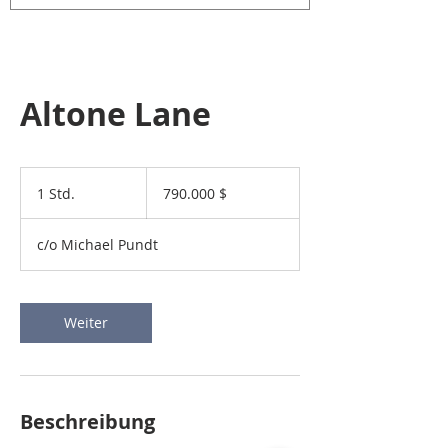
Altone Lane
790.000
US-
1 Std.
1
790.000 $
Dollar
S
t
c/o Michael Pundt
d
Weiter
Beschreibung