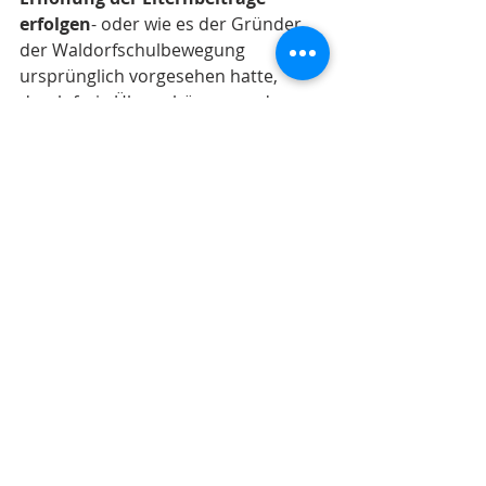
erfolgen
- oder wie es der Gründer 
der Waldorfschulbewegung 
ursprünglich vorgesehen hatte, 
durch freie Überschüsse aus dem 
Wirtschaftsleben. Frei nach dem 
Grundsatz: die Waldorfschule 
(Geistesleben) sei eigentlich der 
Komposthaufen des 
Wirtschaftslebens, damit dort 
Humus entstehen und mit dem 
Vieles fruchtbar gemacht werden 
kann. Letztere Aufgabe zu realisieren 
ist an Waldorfschulen nur in 
geringem Umfang aufgegriffen 
worden-bis heute.
Hier könnte für den Förderverein 
eine 
Zukunftsaufgabe
 liegen, indem 