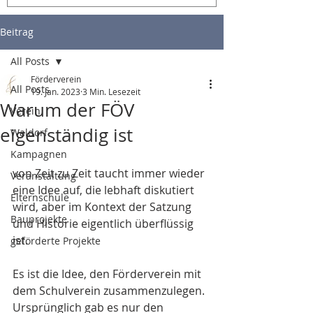
Beitrag
All Posts
Förderverein
All Posts
19. Jan. 2023
3 Min. Lesezeit
Warum der FÖV
Verein
eigenständig ist
Waldorf
Kampagnen
von Zeit zu Zeit taucht immer wieder 
Veranstaltung
eine Idee auf, die lebhaft diskutiert 
Elternschule
wird, aber im Kontext der Satzung 
Bauprojekte
und Historie eigentlich überflüssig 
ist.
geförderte Projekte
Es ist die Idee, den Förderverein mit 
dem Schulverein zusammenzulegen.
Ursprünglich gab es nur den 