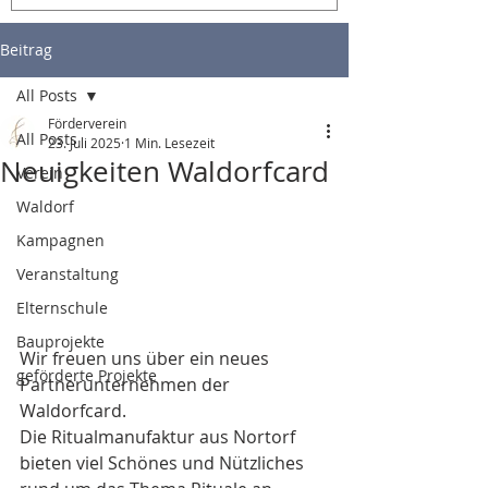
Beitrag
All Posts
Förderverein
All Posts
23. Juli 2025
1 Min. Lesezeit
Neuigkeiten Waldorfcard
Verein
Waldorf
Kampagnen
Veranstaltung
Elternschule
Bauprojekte
Wir freuen uns über ein neues 
geförderte Projekte
Partnerunternehmen der 
Waldorfcard.
Die Ritualmanufaktur aus Nortorf 
bieten viel Schönes und Nützliches 