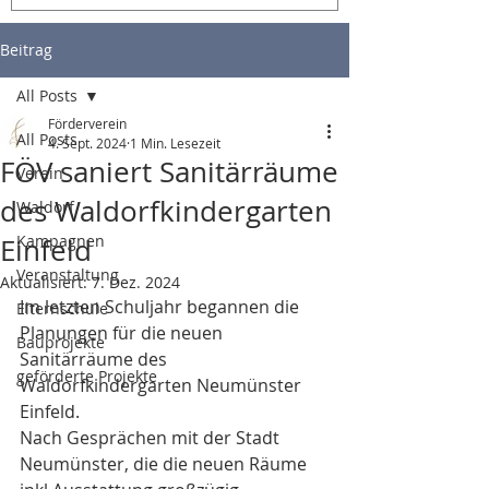
Beitrag
All Posts
Förderverein
All Posts
4. Sept. 2024
1 Min. Lesezeit
FÖV saniert Sanitärräume
Verein
des Waldorfkindergarten
Waldorf
Kampagnen
Einfeld
Veranstaltung
Aktualisiert:
7. Dez. 2024
Im letzten Schuljahr begannen die 
Elternschule
Planungen für die neuen 
Bauprojekte
Sanitärräume des 
geförderte Projekte
Waldorfkindergarten Neumünster 
Einfeld.
Nach Gesprächen mit der Stadt 
Neumünster, die die neuen Räume 