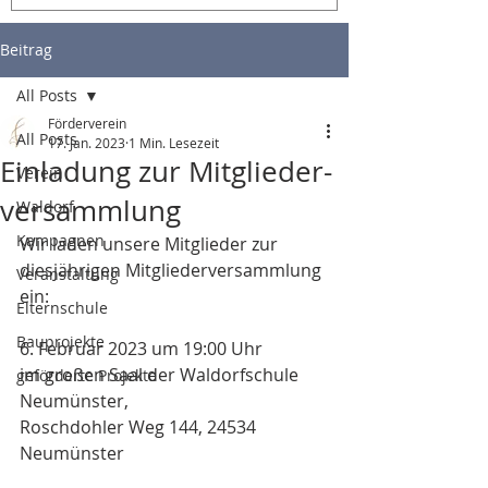
Beitrag
All Posts
Förderverein
All Posts
17. Jan. 2023
1 Min. Lesezeit
Einladung zur Mitglieder-
Verein
versammlung
Waldorf
Kampagnen
Wir laden unsere Mitglieder zur 
diesjährigen Mitgliederversammlung 
Veranstaltung
ein:
Elternschule
Bauprojekte
6. Februar 2023 um 19:00 Uhr
im großen Saal der Waldorfschule 
geförderte Projekte
Neumünster,
Roschdohler Weg 144, 24534 
Neumünster