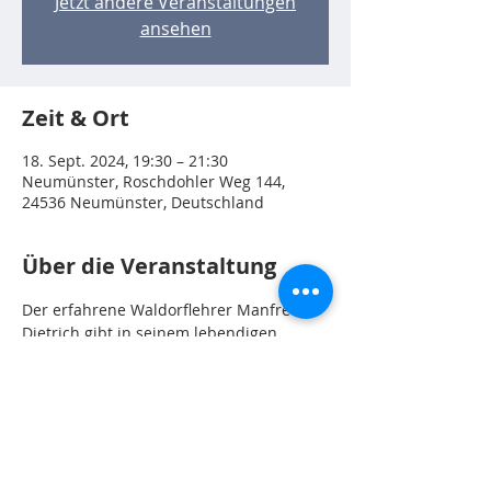
Jetzt andere Veranstaltungen
ansehen
Zeit & Ort
18. Sept. 2024, 19:30 – 21:30
Neumünster, Roschdohler Weg 144,
24536 Neumünster, Deutschland
Über die Veranstaltung
Der erfahrene Waldorflehrer Manfred 
Dietrich gibt in seinem lebendigen 
Vortrag einen Umriss über die Inhalte 
der Waldorfpädagogik, zeigt 
Zukunftsimpulse auf und stellt 
Herausforderungen im Kontext unserer 
Zeit dar.
Der Vortrag ist sowohl für „Neulinge“ wie 